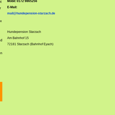
Mobil: 0172 9865256
t
E-Mail:
r
mail@hundepension-starzach.de
2x
Hundepension Starzach
Am Bahnhof 15
nd
72181 Starzach (Bahnhof Eyach)
en